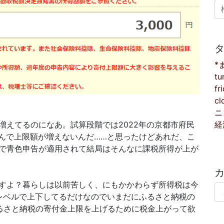
検
*
tu
fr
cl
ニ
経
増えてるのになあ。試算段階では2022年の京都市府民
なんで上限額が増えないんだ……と思ったけどあれだ、こ
で青色申告が適用されて結局はそんなに課税所得が上が
すよ？暮らしは以前苦しく、にもかかわらず所得税は今
カ
レベルで上下してるだけなのでいまだにふるさと納税の
るさと納税の寄付金上限を上げるために税金上がって欲