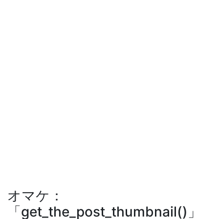
オマケ：
「get_the_post_thumbnail()」