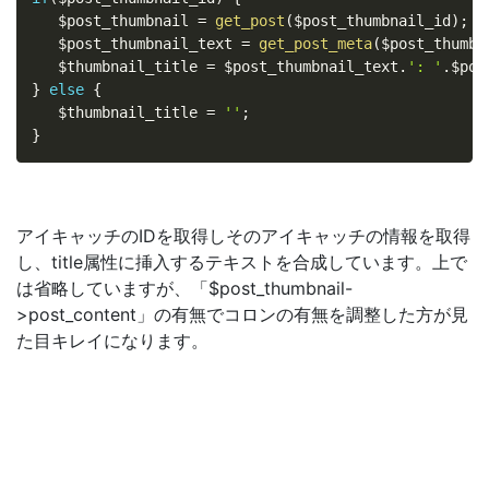
$post_thumbnail
=
get_post
(
$post_thumbnail_id
)
;
$post_thumbnail_text
=
get_post_meta
(
$post_thumbn
$thumbnail_title
=
$post_thumbnail_text
.
': '
.
$pos
}
else
{
$thumbnail_title
=
''
;
}
アイキャッチのIDを取得しそのアイキャッチの情報を取得
し、title属性に挿入するテキストを合成しています。上で
は省略していますが、「$post_thumbnail-
>post_content」の有無でコロンの有無を調整した方が見
た目キレイになります。