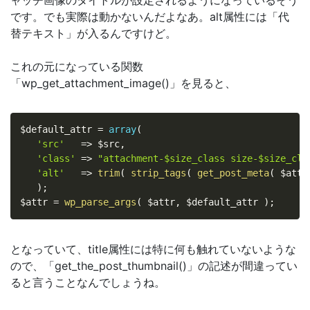
ャッチ画像のタイトルが設定されるようになっているそう
です。でも実際は動かないんだよなあ。alt属性には「代
替テキスト」が入るんですけど。
これの元になっている関数
「wp_get_attachment_image()」を見ると、
$default_attr
=
array
(
'src'
=
>
$src
,
'class'
=
>
"attachment-$size_class size-$size_cla
'alt'
=
>
trim
(
strip_tags
(
get_post_meta
(
$atta
)
;
$attr
=
wp_parse_args
(
$attr
,
$default_attr
)
;
となっていて、title属性には特に何も触れていないような
ので、「get_the_post_thumbnail()」の記述が間違ってい
ると言うことなんでしょうね。