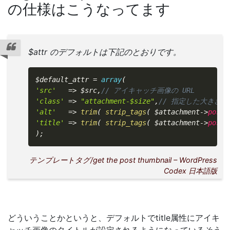
の仕様はこうなってます
$attr のデフォルトは下記のとおりです。
$default_attr
=
array
(
'src'
=
>
$src
,
// アイキャッチ画像の URL
'class'
=
>
"attachment-$size"
,
// 指定した大きさ
'alt'
=
>
trim
(
strip_tags
(
$attachment
-
>
post_
'title'
=
>
trim
(
strip_tags
(
$attachment
-
>
post_
)
;
テンプレートタグ/get the post thumbnail – WordPress
Codex 日本語版
どういうことかというと、デフォルトでtitle属性にアイキ