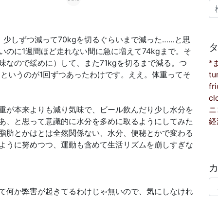
検
少しずつ減って70kgを切るぐらいまで減った……と思
のに1週間ほど走れない間に急に増えて74kgまで。そ
*
なので緩めに）して、また71kgを切るまで減る。つ
tu
減るというのが1回ずつあったわけです。ええ。体重ってそ
fr
cl
ニ
重が本来よりも減り気味で、ビール飲んだり少し水分を
経
あ、と思って意識的に水分を多めに取るようにしてみた
脂肪とかはとは全然関係ない、水分、便秘とかで変わる
ように努めつつ、運動も含めて生活リズムを崩しすぎな
カ
て何か弊害が起きてるわけじゃ無いので、気にしなけれ