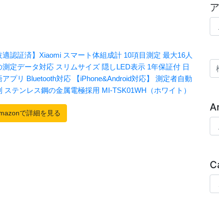
ア
検
A
Ar
C
Ca