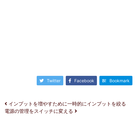
Twitter
Facebook
Bookmark
投稿ナビゲーション
インプットを増やすために一時的にインプットを絞る
電源の管理をスイッチに変える