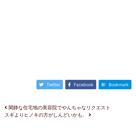
Twitter
Facebook
Bookmark
投稿ナビゲーション
閑静な住宅地の美容院でやんちゃなリクエスト
スギよりヒノキの方がしんどいかも。