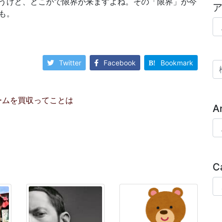
うけど、どこかで限界が来ますよね。その「限界」が今
も。
ア
Twitter
Facebook
Bookmark
検
ームを買収ってことは
A
Ar
C
Ca