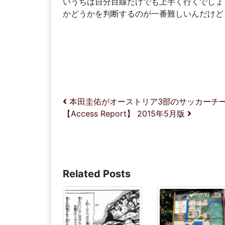
いうちは自分目線だけでも上手く行くでしょ
かどうかを判断するのが一番難しいんだけど
投稿ナビゲーション
本田圭佑がオーストリア3部のサッカーチ
【Access Report】 2015年5月版
Related Posts