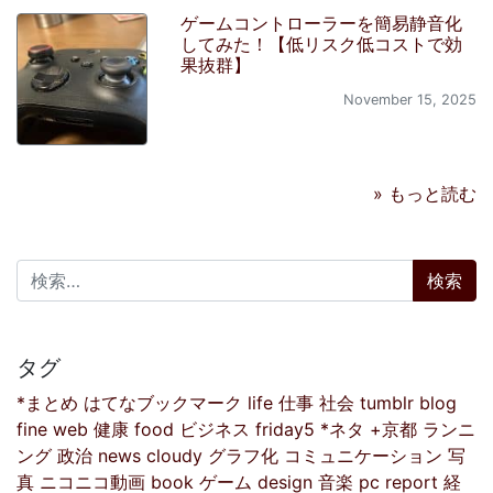
ゲームコントローラーを簡易静音化
してみた！【低リスク低コストで効
果抜群】
November 15, 2025
» もっと読む
検索:
タグ
*まとめ
はてなブックマーク
life
仕事
社会
tumblr
blog
fine
web
健康
food
ビジネス
friday5
*ネタ
+京都
ランニ
ング
政治
news
cloudy
グラフ化
コミュニケーション
写
真
ニコニコ動画
book
ゲーム
design
音楽
pc
report
経