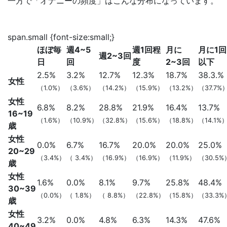
一方で「オナニーの頻度」はこんな分布になっています。
span.small {font-size:small;}
ほぼ毎
週4~5
週1回程
月に
月に1回
週2~3回
日
回
度
2~3回
以下
2.5%
3.2%
12.7%
12.3%
18.7%
38.3.%
女性
（1.0%）
（3.6%）
（14.2%）
（15.9%）
（13.2%）
（37.7%
女性
6.8%
8.2%
28.8%
21.9%
16.4%
13.7%
16~19
（1.6%）
（10.9%）
（32.8%）
（15.6%）
（18.8%）
（14.1%
歳
女性
0.0%
6.7%
16.7%
20.0%
20.0%
25.0%
20~29
（3.4%）
（ 3.4%）
（16.9%）
（16.9%）
（11.9%）
（30.5%
歳
女性
1.6%
0.0%
8.1%
9.7%
25.8%
48.4%
30~39
（0.0%）
（ 1.8%）
（ 8.8%）
（22.8%）
（15.8%）
（33.3%
歳
女性
3.2%
0.0%
4.8%
6.3%
14.3%
47.6%
40~49