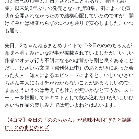
月21日~2010年3月1日）されたこともあり、前作（第7
集）以来約2年ぶりの発売となった第8集。例によって病
状が公開されなかったので結構心配していたのですが、開
けてみれば相変わらずのいつも通りで安心しました。いつ
も通り。
先日、2ちゃんねるまとめサイトで「今日のののちゃんが
意味不明」みたいな記事が掲載されていましたが、いしい
作品のオチが行方不明になるのは昔から割と良くあること
だし、ひさいち文庫（発刊休止中）のあとがきにあった会
った友人・知人によるエピソードによると、いしいひさい
ちさん本人にもオチがわからないことがあるらしいので…
まぁそういうのは考えても仕方が無いかなと言うか。スト
ーリーを把握してテキストとして飲み込むだけがいしいひ
さいち作品の楽しみ方では無いよねとは思います。
【4コマ】今日の『ののちゃん』が意味不明すぎると話題
に : ２のまとめＲ