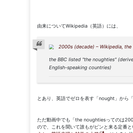
由来についてWikipedia（英語）には、
2000s (decade) – Wikipedia, the
the BBC listed "the noughties" (deri
English-speaking countries)
とあり、英語でゼロを表す「nought」から「n
ただ動画中でも「the noughtiesっての
ので、これを聞いて誰もがピンと来る定番と