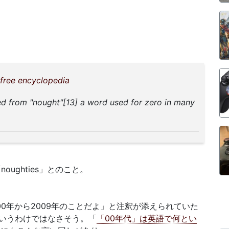
 free encyclopedia
ved from "nought"[13] a word used for zero in many
oughties」とのこと。
は2000年から2009年のことだよ」と注釈が添えられていた
いうわけではなさそう。「
「00年代」は英語で何とい