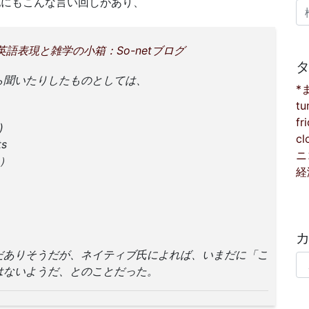
他にもこんな言い回しがあり、
検
語表現と雑学の小箱：So-netブログ
ら聞いたりしたものとしては、
*
tu
fr
)
cl
ts
ニ
る）
経
だありそうだが、ネイティブ氏によれば、いまだに「こ
カ
はないようだ、とのことだった。