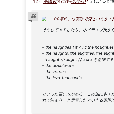
うか：英語表現と雑学の小箱
」によると
「00年代」は英語で何というか：英
そうしてメモしたり、ネイティブ氏か
– the naughties (または the noughties
– the naughts, the aughties, the augh
（naught や aught は zero を意味す
– the double-ohs
– the zeroes
– the two-thousands
といった言い方がある。この他にもま
れで決まり」と定着したといえる表現