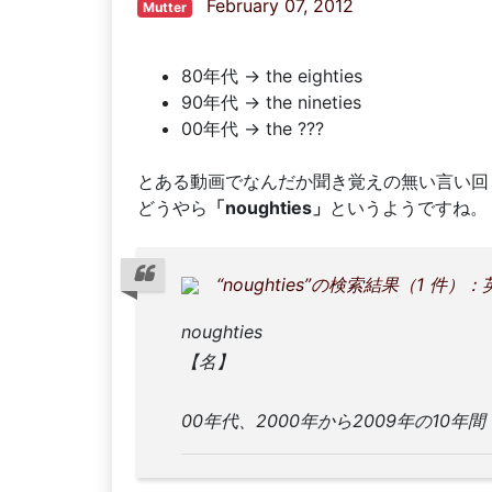
February 07, 2012
Mutter
80年代 → the eighties
90年代 → the nineties
00年代 → the ???
とある動画でなんだか聞き覚えの無い言い回
どうやら
「noughties」
というようですね。
“noughties”の検索結果（1 件）
noughties
【名】
00年代、2000年から2009年の10年間