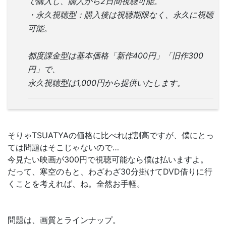
で購入し、購入から2日間視聴可能。
・永久視聴型：購入後は視聴期限なく、永久に視聴
可能。
都度課金型は基本価格「新作400円」「旧作300
円」で、
永久視聴型は1,000円から提供いたします。
そりゃTSUATYAの価格に比べれば割高ですが、僕にとっ
ては問題はそこじゃないので…
今見たい映画が300円で視聴可能なら僕は払いますよ。
だって、寒空のもと、わざわざ30分掛けてDVD借りに行
くことを考えれば、ね。全然お手軽。
問題は、画質とラインナップ。