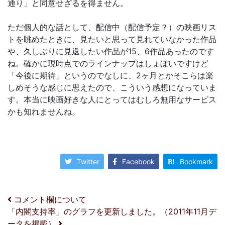
通り」と同意せざるを得ません。
ただ個人的な話として、配信中（配信予定？）の映画リス
トを眺めたときに、見たいと思って見れていなかった作品
や、久しぶりに見返したい作品が15、6作品あったのです
ね。確かに現時点でのラインナップはしょぼいですけど
「今後に期待」というのでなしに、2ヶ月とかそこらは楽
しめそうな感じに思えたので、こういう感想になっていま
す。本当に映画好きな人にとってはむしろ無用なサービス
かも知れませんね。
Twitter
Facebook
Bookmark
投稿ナビゲーション
コメント欄について
「内閣支持率」のグラフを更新しました。（2011年11月デ
ータを掲載）