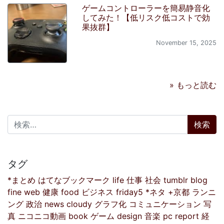
ゲームコントローラーを簡易静音化
してみた！【低リスク低コストで効
果抜群】
November 15, 2025
» もっと読む
検索:
タグ
*まとめ
はてなブックマーク
life
仕事
社会
tumblr
blog
fine
web
健康
food
ビジネス
friday5
*ネタ
+京都
ランニ
ング
政治
news
cloudy
グラフ化
コミュニケーション
写
真
ニコニコ動画
book
ゲーム
design
音楽
pc
report
経