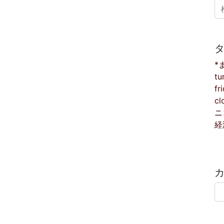
検
*
tu
fr
cl
ニ
経
カ