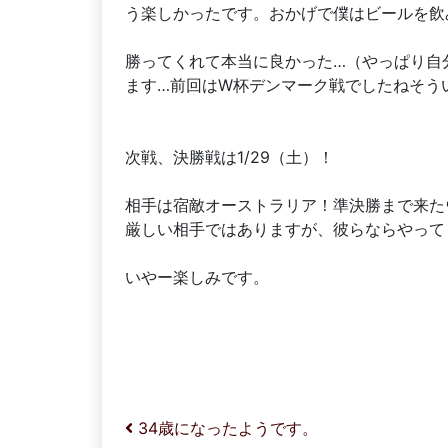
う楽しかったです。おかげで僕はビールを飲
勝ってくれて本当に良かった…（やっぱり自
ます…前回はW杯デンマーク戦でしたねそう
次戦、決勝戦は1/29（土）！
相手は宿敵オーストラリア！準決勝まで来た
厳しい相手ではありますが、彼らならやって
いやー楽しみです。
投稿ナビゲーション
34歳になったようです。