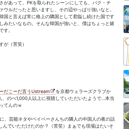
さがあって。PKを取られたシーンにしても、パク・チ
ァウルだったと思いますし、その辺やっぱり強いなと。
韓国と言えば常に格上の隣国として君臨し続けた国です
しみたいなもの。そんな韓国が強いと、僕はちょっと嬉
です。
すが（苦笑）
だこーだ言うUstream
を京都ウェラーズクラブか
人、のべ1,000人以上に視聴していただいたようで…本当
ってんのｗ
に、芸能ネタやベイベーさんちの隣人の中国人の夜の話
しんでいただけたのか？（苦笑）まぁでも現場はたいそ