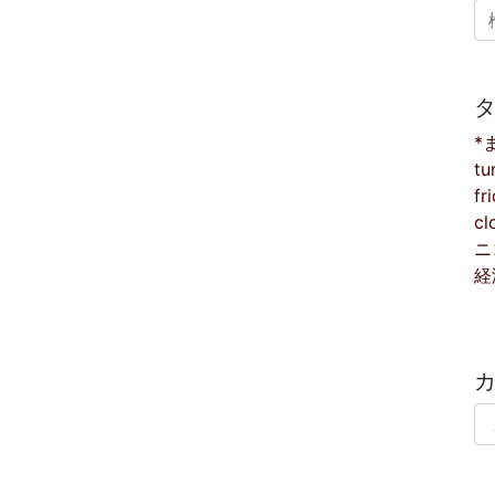
検
*
tu
fr
cl
ニ
経
カ