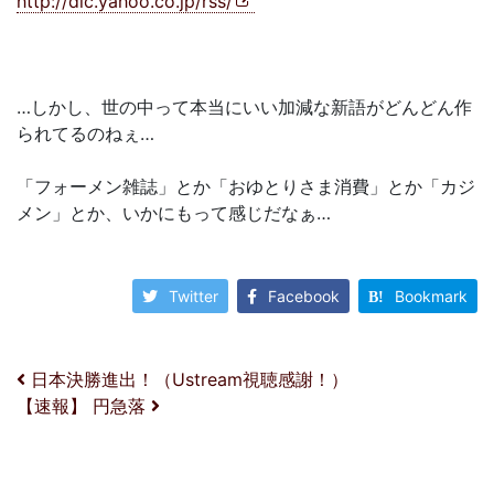
http://dic.yahoo.co.jp/rss/
…しかし、世の中って本当にいい加減な新語がどんどん作
られてるのねぇ…
「フォーメン雑誌」とか「おゆとりさま消費」とか「カジ
メン」とか、いかにもって感じだなぁ…
Twitter
Facebook
Bookmark
投稿ナビゲーション
日本決勝進出！（Ustream視聴感謝！）
【速報】 円急落