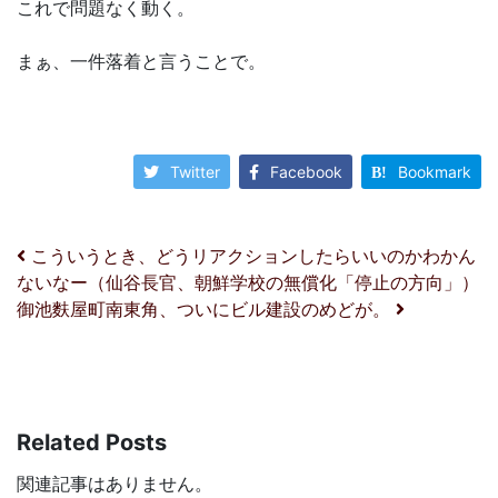
すべきか議論が続いていたのだけど、代替としてApache
ライセンスの「libopencore-amr」を使うことで議論がま
とまったので差し替えた、というところでしょうか。まぁ
確かに当面は問題なくても、GIFみたいにいつ問題になる
かはわからないですからね…
ちなみに前述のコマンドはこう
改修した
/usr/bin/ffmpeg -y -i original.mp3 -acodec libopencore
これで問題なく動く。
まぁ、一件落着と言うことで。