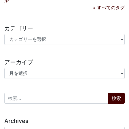
November 15, 2025
» もっと読む
検索:
タグ
*まとめ
はてなブックマーク
life
仕事
社会
tumblr
blog
fine
web
健康
food
ビジネス
friday5
*ネタ
+京都
ランニ
ング
政治
news
cloudy
グラフ化
コミュニケーション
写
真
ニコニコ動画
book
ゲーム
design
音楽
pc
report
経
済
» すべてのタグ