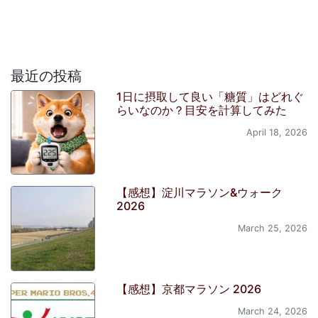
Twitter
Facebook
Bookmark
投稿ナビゲーション
こういうとき、どうリアクションしたらいいのかわかん
ないなー（仙谷長官、朝鮮学校の無償化「停止の方向」）
御池麩屋町南東角、ついにビル建設のめどが。
Related Posts
関連記事はありません。