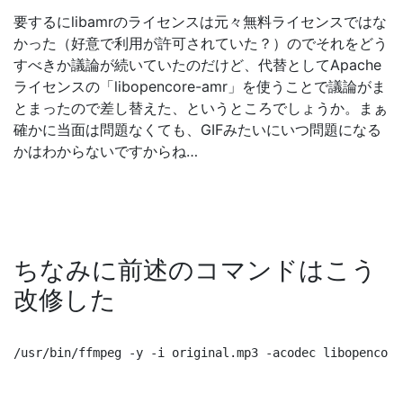
license was non-free
, while libopencore-amr is
licensed under an Apache 2 license. The change
was discussed at length on the developer
mailing list during May, June, and July. This has
several effects:
You may now distribute FFmpeg builds
with support for dynamically loading
libopencore-amr
Support for AMR-WB encoding has been
removed since libopencore-amr does not
support it
要するにlibamrのライセンスは元々無料ライセンスではな
かった（好意で利用が許可されていた？）のでそれをどう