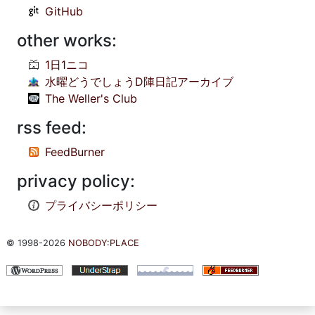
Categories
Categories
see also:
Instagram
Facebook
twitter
Flickr
Tumblr
GitHub
other works: