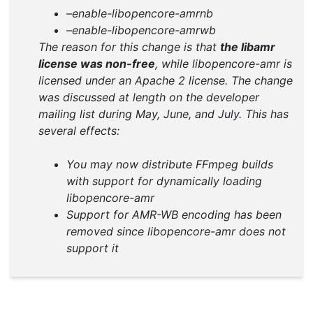
FFmpeg
July 24, 2009
FFmpeg has removed support for libamr as of
svn revision 19365. It has been replaced with
support for libopencore-amr. Naturally the
configure options have changed. The libamr
options have been removed and there are two
new options to take their place:
–enable-libopencore-amrnb
–enable-libopencore-amrwb
The reason for this change is that
the libamr