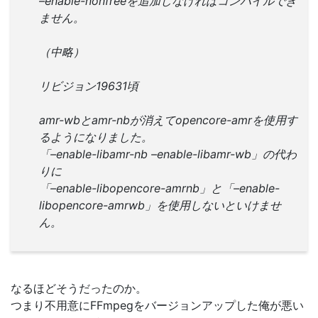
グ配信
リビジョン11660時点
libamrがnonfreeになったそうで
–enable-nonfreeを追加しなければコンパイルでき
ません。
（中略）
リビジョン19631頃
amr-wbとamr-nbが消えてopencore-amrを使用す
るようになりました。
「–enable-libamr-nb –enable-libamr-wb」の代わ
りに