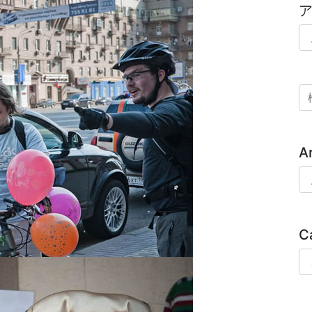
ア
検
A
Ar
C
Ca