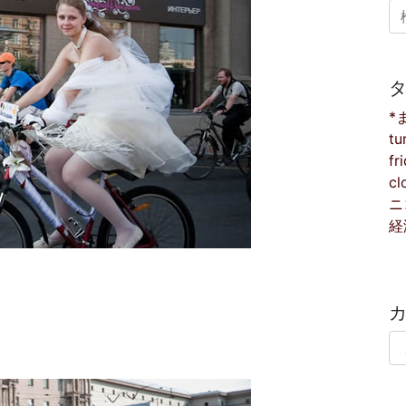
検
*
tu
fr
cl
ニ
経
カ