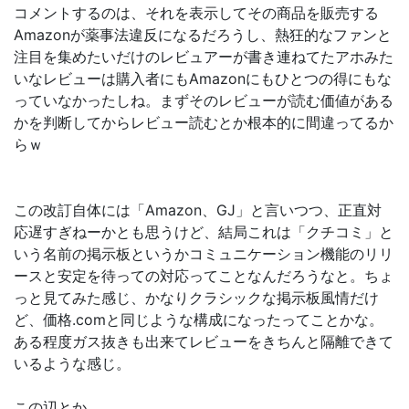
コメントするのは、それを表示してその商品を販売する
Amazonが薬事法違反になるだろうし、熱狂的なファンと
注目を集めたいだけのレビュアーが書き連ねてたアホみた
いなレビューは購入者にもAmazonにもひとつの得にもな
っていなかったしね。まずそのレビューが読む価値がある
かを判断してからレビュー読むとか根本的に間違ってるか
らｗ
この改訂自体には「Amazon、GJ」と言いつつ、正直対
応遅すぎねーかとも思うけど、結局これは「クチコミ」と
いう名前の掲示板というかコミュニケーション機能のリリ
ースと安定を待っての対応ってことなんだろうなと。ちょ
っと見てみた感じ、かなりクラシックな掲示板風情だけ
ど、価格.comと同じような構成になったってことかな。
ある程度ガス抜きも出来てレビューをきちんと隔離できて
いるような感じ。
この辺とか。