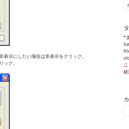
検
*
tu
fr
非表示にしたい場合は非表示をクリック。
cl
リック。
ニ
経
カ