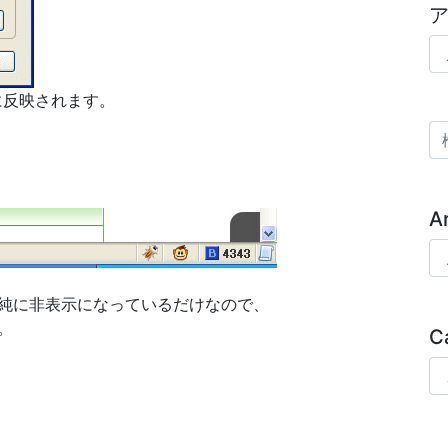
ア
に反映されます。
検
A
Ar
純に非表示になっているだけなので、
。
C
Ca