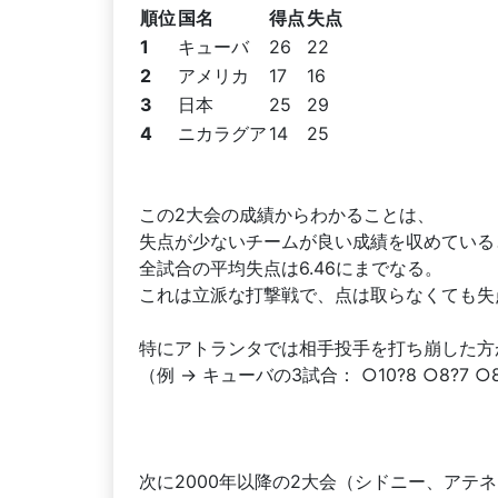
順位
国名
得点
失点
1
キューバ
26
22
2
アメリカ
17
16
3
日本
25
29
4
ニカラグア
14
25
この2大会の成績からわかることは、
失点が少ないチームが良い成績を収めている
全試合の平均失点は6.46にまでなる。
これは立派な打撃戦で、点は取らなくても失
特にアトランタでは相手投手を打ち崩した方
（例 → キューバの3試合： ○10?8 ○8?7 ○
次に2000年以降の2大会（シドニー、アテ