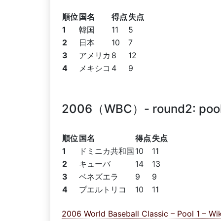
順位
国名
得点
失点
1
韓国
11
5
2
日本
10
7
3
アメリカ
8
12
4
メキシコ
4
9
2006（WBC）- round2: poo
順位
国名
得点
失点
1
ドミニカ共和国
10
11
2
キューバ
14
13
3
ベネズエラ
9
9
4
プエルトリコ
10
11
2006 World Baseball Classic – Pool 1 – Wik