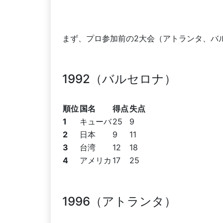
まず、プロ参加前の2大会（アトランタ、バ
1992（バルセロナ）
順位
国名
得点
失点
1
キューバ
25
9
2
日本
9
11
3
台湾
12
18
4
アメリカ
17
25
1996（アトランタ）