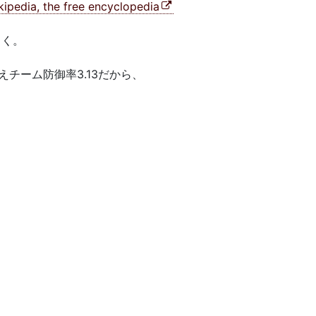
kipedia, the free encyclopedia
引く。
チーム防御率3.13だから、