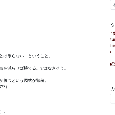
検
*
tu
fr
cl
とは限らない、ということ。
ニ
経
点を減らせば勝てる…ではなさそう。
が勝つという図式が顕著。
8?7）
カ
ネ）。