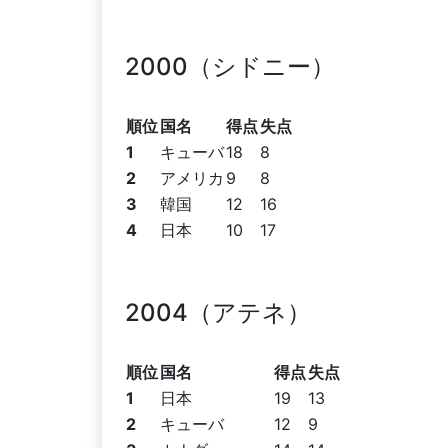
2000（シドニー）
順位
国名
得点
失点
1
キューバ
18
8
2
アメリカ
9
8
3
韓国
12
16
4
日本
10
17
2004（アテネ）
順位
国名
得点
失点
1
日本
19
13
2
キューバ
12
9