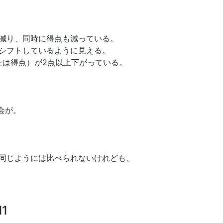
減り、同時に得点も減っている。
シフトしているように見える。
または得点）が2点以上下がっている。
会が。
同じようには比べられないけれども、
l1