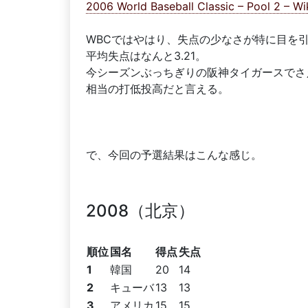
2006 World Baseball Classic – Pool 2 – Wi
WBCではやはり、失点の少なさが特に目を
平均失点はなんと3.21。
今シーズンぶっちぎりの阪神タイガースでさえ
相当の打低投高だと言える。
で、今回の予選結果はこんな感じ。
2008（北京）
順位
国名
得点
失点
1
韓国
20
14
2
キューバ
13
13
3
アメリカ
15
15