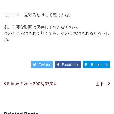
ますます、見守るだけって感じかな。
あ、主要な動画は保存しておかなくちゃ。
今のところ消されて無くても、そのうち消されるだろうし
ね。
Twitter
Facebook
Bookmark
投稿ナビゲーション
Friday Five – 2008/07/04
山下…