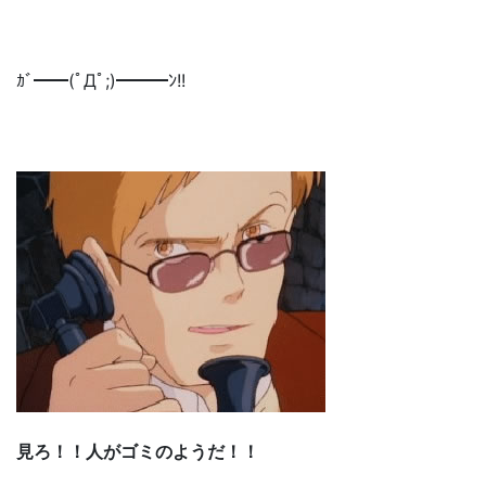
ｶﾞ━━(ﾟДﾟ;)━━━ﾝ!!
見ろ！！人がゴミのようだ！！