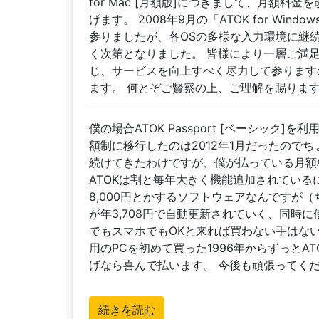
for Mac [月額版]につきまして、月額
げます。 2008年9月の「ATOK for Wi
参りましたが、各OSの多様な入力環境に継
く次第となりました。 皆様により一層ご満
じ、サービスを向上すべく尽力して参ります
ます。 何とぞご賢察の上、ご理解を賜りま
僕の場合ATOK Passport [ベーシック]
額制に移行したのは2012年1月だったので
続けてきたわけですが、僕が払っている月額
ATOKは割と毎年大きく機能追加されてい
8,000円とかするソフトウェアなんですが
が年3,708円で自動更新されていく、同時に
でもスマホでもOKと来れば買わない手はな
用のPCを初めて買った1996年からずっと
げなら喜んで払います。 今後も頑張ってく
続きを読む