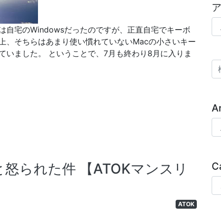
ア
自宅のWindowsだったのですが、正直自宅でキーボ
上、そちらはあまり使い慣れていないMacの小さいキー
ていました。 ということで、7月も終わり8月に入りま
検
A
Ar
C
怒られた件 ​【ATOKマンスリ
Ca
ATOK