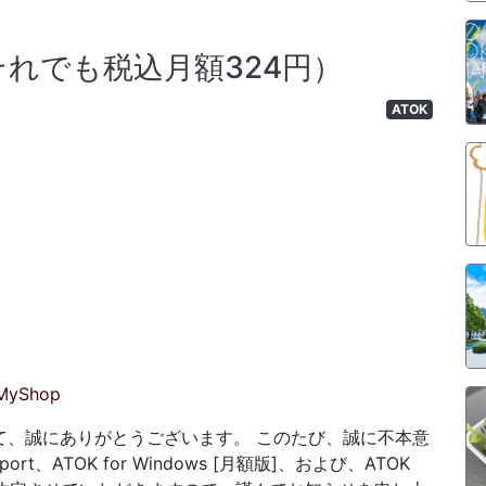
それでも税込月額324円）
ATOK
MyShop
て、誠にありがとうございます。 このたび、誠に不本意
t、ATOK for Windows [月額版]、および、ATOK