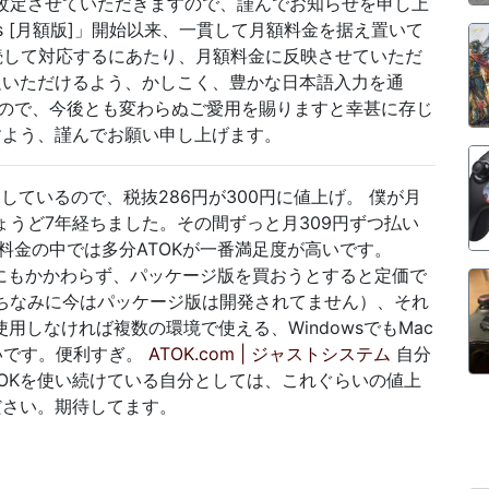
料金を改定させていただきますので、謹んでお知らせを申し上
ndows [月額版]」開始以来、一貫して月額料金を据え置いて
続して対応するにあたり、月額料金に反映させていただ
足いただけるよう、かしこく、豊かな日本語入力を通
ので、今後とも変わらぬご愛用を賜りますと幸甚に存じ
すよう、謹んでお願い申し上げます。
を利用しているので、税抜286円が300円に値上げ。 僕が月
ちょうど7年経ちました。その間ずっと月309円ずつ払い
料金の中では多分ATOKが一番満足度が高いです。
るにもかかわらず、パッケージ版を買おうとすると定価で
（ちなみに今はパッケージ版は開発されてません）、それ
使用しなければ複数の環境で使える、WindowsでもMac
いです。便利すぎ。
ATOK.com | ジャストシステム
自分
ATOKを使い続けている自分としては、これぐらいの値上
ださい。期待してます。