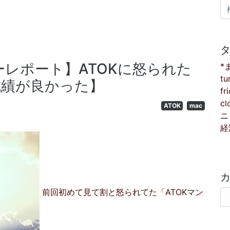
検
リーレポート】ATOKに怒られた
*
tu
は成績が良かった】
fr
cl
ATOK
mac
ニ
経
前回初めて見て割と怒られてた「ATOKマン
カ