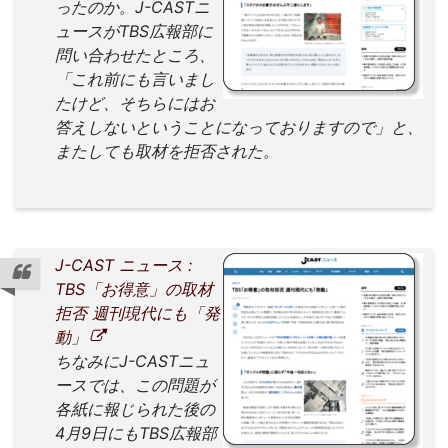
ったのか。J-CASTニ
ュースがTBS広報部に
問い合わせたところ、
「これ前にも言いまし
たけど、そちらにはお
答えしないということになっておりますので」と、
またしても取材を拒否された。
J-CAST ニュース :
TBS「お得意」の取材
拒否 週刊現代にも「発
動」
ちなみにJ-CASTニュ
ースでは、この問題が
各紙に報じられた後の
4月9日にもTBS広報部