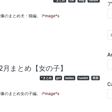
*まとめ
cat
dog
tumblr
ア
gした画像のまとめ犬・猫編。
i*mage*s
検
A
Ar
2010年2月まとめ【女の子】
*まとめ
girl
ladies
tumblr
美容
C
Ca
gした画像のまとめ女の子編。
i*mage*s