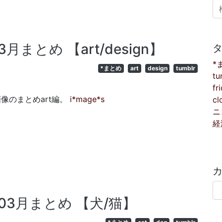
検
0年3月まとめ 【art/design】
*
*まとめ
art
design
tumblr
tu
fr
した画像のまとめart編。
i*mage*s
cl
ニ
経
カ
010年03月まとめ 【犬/猫】