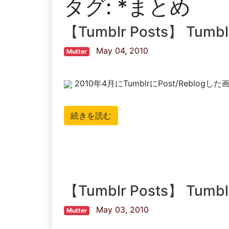
タグ:
*まとめ
【Tumblr Posts】 Tu
May 04, 2010
Mutter
2010年4月にTumblrにPost/Reblo
続きを読む
【Tumblr Posts】 Tu
May 03, 2010
Mutter