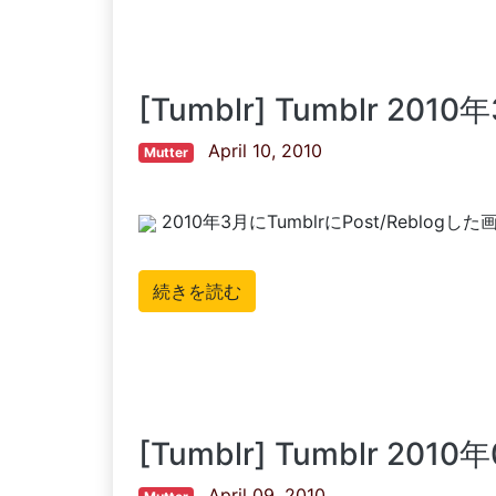
[Tumblr] Tumblr 201
April 10, 2010
Mutter
2010年3月にTumblrにPost/Reblog
続きを読む
[Tumblr] Tumblr 2
April 09, 2010