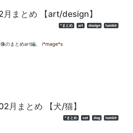
0年2月まとめ 【art/design】
*まとめ
art
design
tumblr
した画像のまとめart編。
i*mage*s
010年02月まとめ 【犬/猫】
*まとめ
cat
dog
tumblr