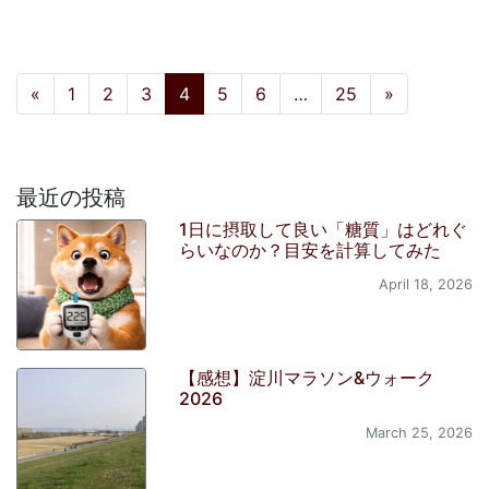
投稿ナビゲーション
«
1
2
3
4
5
6
…
25
»
最近の投稿
1日に摂取して良い「糖質」はどれぐ
らいなのか？目安を計算してみた
April 18, 2026
【感想】淀川マラソン&ウォーク
2026
March 25, 2026