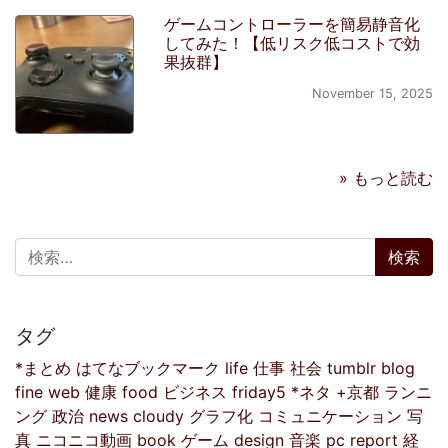
ゲームコントローラーを簡易静音化
してみた！【低リスク低コストで効
果抜群】
November 15, 2025
» もっと読む
検索:
タグ
*まとめ
はてなブックマーク
life
仕事
社会
tumblr
blog
fine
web
健康
food
ビジネス
friday5
*ネタ
+京都
ランニ
ング
政治
news
cloudy
グラフ化
コミュニケーション
写
真
ニコニコ動画
book
ゲーム
design
音楽
pc
report
経