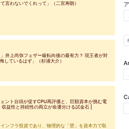
って言わないでくれって」（二宮寿朗）
ア
検
」井上尚弥フェザー級転向後の最有力？ 現王者が対
後悔しているはず」（杉浦大介）
A
Ar
C
ジェント台頭が促すCPU再評価と、巨額資本が挑む電
Ca
、収益性と持続性の両立が命運分ける試金石 |
なインフラ投資であり、物理的な「壁」を資本力で取