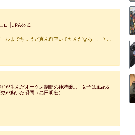
ロ | JRA公式
ゴールまでちょうど真ん前空いてたんだなあ、、そこ
信頼”が生んだオークス制覇の神騎乗…「女子は風紀を
歴史が動いた瞬間（島田明宏）