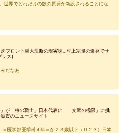
、、世界でどれだけの数の原発が新設されることにな
と虎フロント重大決断の現実味…村上宗隆の爆発でサ
プレス)
しみだなあ
将」が「桜の戦士」日本代表に 「文武の極限」に挑
・滋賀のニュースサイト
）＝医学部医学科４年＝が２３歳以下（Ｕ２３）日本