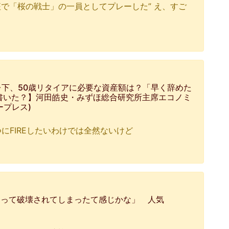
で「桜の戦士」の一員としてプレーした” え、すご
レ下、50歳リタイアに必要な資産額は？「早く辞めた
書いた？】河田皓史・みずほ総合研究所主席エコノミ
ビープレス)
つにFIREしたいわけでは全然ないけど
よって破壊されてしまったて感じかな」 人気