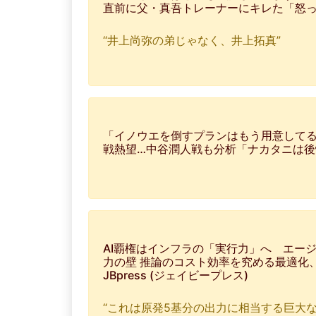
直前に父・真吾トレーナーにキレた「怒
“井上尚弥の弟じゃなく、井上拓真”
「イノウエを倒すプランはもう用意してる
戦熱望…中谷潤人戦も分析「ナカタニは
AI覇権はインフラの「実行力」へ エー
力の壁 推論のコスト効率を究める最適化
JBpress (ジェイビープレス)
“これは原発5基分の出力に相当する巨大