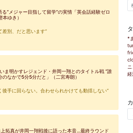
検
語る“メジャー目指して留学”の実情「英会話経験ゼロ
（樫本ゆき）
て差別、だと思います”
*
tu
fr
cl
ニ
いま明かすレジェンド・井岡一翔とのタイトル戦 “誰
経
分のなかで5分5分だと」（二宮寿朗）
く後手に回らない。合わせられかけても動揺しない”
カ
井上拓真が井岡一翔戦後に語った本音…最終ラウンド