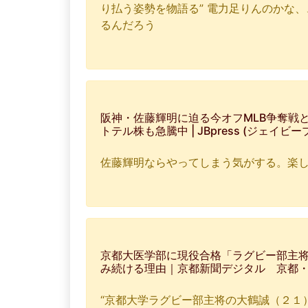
り払う姿勢を物語る” 電力足りんのかな
るんだろう
阪神・佐藤輝明に迫る今オフMLB争奪戦
トテル株も急騰中 | JBpress (ジェイビー
佐藤輝明ならやってしまう気がする。楽
京都大医学部に現役合格「ラグビー部主
み続ける理由｜京都新聞デジタル 京都
“京都大学ラグビー部主将の大鶴誠（２１