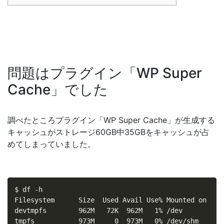
問題はプラグイン「WP Super
Cache」でした
調べたところプラグイン「WP Super Cache」が生成する
キャッシュがストレージ60GB中35GBをキャッシュが占
めてしまっていました。
$ df -h

Filesystem      Size  Used Avail Use% Mounted on

devtmpfs        962M   72K  962M   1% /dev

tmpfs           973M     0  973M   0% /dev/shm
