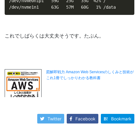
/dev/nvme0n1p1   59G   25G   35G  42% /

/dev/nvme1n1     63G   57M   60G   1% /data
これでしばらくは大丈夫そうです。たぶん。
Twitter
Facebook
Bookmark