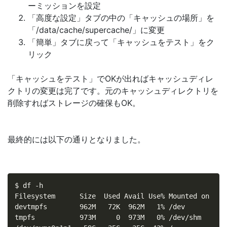
ーミッションを設定
「高度な設定」タブの中の「キャッシュの場所」を
「/data/cache/supercache/」に変更
「簡単」タブに戻って「キャッシュをテスト」をク
リック
「キャッシュをテスト」でOKが出ればキャッシュディレ
クトリの変更は完了です。元のキャッシュディレクトリを
削除すればストレージの確保もOK。
最終的には以下の通りとなりました。
$ df -h

Filesystem      Size  Used Avail Use% Mounted on

devtmpfs        962M   72K  962M   1% /dev

tmpfs           973M     0  973M   0% /dev/shm
