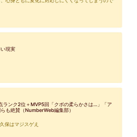
と、心身ともに変化に対応しにくくなってしまうので
怖い現実
点ランク2位＋MVP5回「クボの柔らかさは…」「ア
も絶賛（NumberWeb編集部）
の久保はマジスゲえ