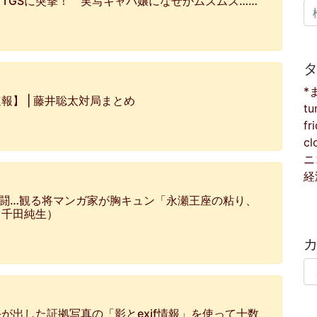
TGSに突撃！ 実写キャバ嬢になぜかムズムズ……
検
*
】 | 藤井聡太対局まとめ
tu
fr
cl
ニ
経
死闘…観る将マンガ家が胸キュン「永瀬王座の粘り、
（千田純生）
カ
が出した証拠写真の「影とexif情報」を使って十数