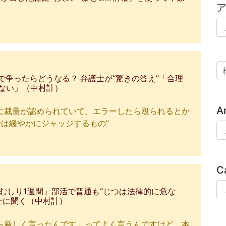
ア
検
で争ったらどうなる？ 弁護士が“驚きの答え”「合理
ない」（中村計）
A
に裁量が認められていて、エラーしたら殴られるとか
は緩やかにジャッジするもの”
Ar
C
Ca
草むしり1週間」部活で普通も“じつは法律的に危な
士に聞く（中村計）
ら厳しく言ったんです」ってよく言うんですけど、本