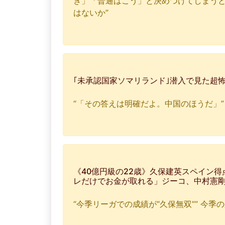
き」「普通はこう」と決めつけてしまう
はないか”
｢未承認国家ソマリランド｣潜入で見た超
“「その答えは明確だよ。中国のほうだ」”
《40億円級の22歳》久保建英スペイン得
レだけでお金が取れる」ジーコ、中村憲剛ら
“今季リーガでの成績が“久保無双”” 今季