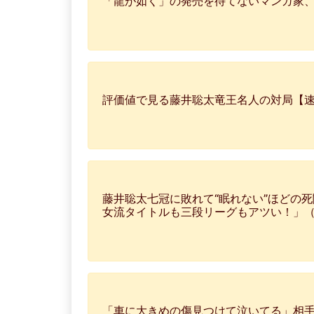
「龍が如く」の発売を待てないマンガ家、
評価値で見る藤井聡太竜王名人の対局【速報
藤井聡太七冠に敗れて“眠れない”ほどの
女流タイトルも三段リーグもアツい！」
「車に大きめの傷見つけて泣いてる」相手