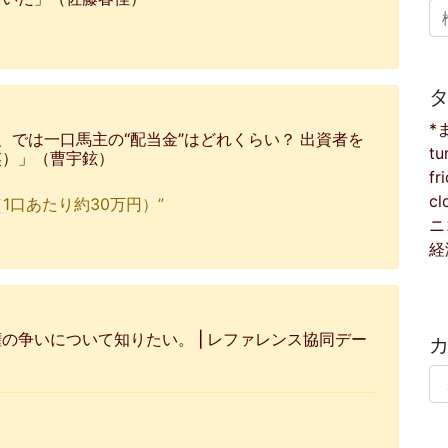
検
*
、では一口馬主の“配当金”はどれくらい？ 出資者を
tu
笑）」（曹宇鉉）
fr
cl
1口あたり約30万円）”
ニ
経
の争いについて知りたい。 | レファレンス協同デー
カ