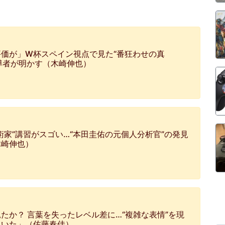
価が」W杯スペイン視点で見た“番狂わせの真
導者が明かす（木崎伸也）
家”講習がスゴい…“本田圭佑の元個人分析官”の発見
木崎伸也）
見たか？ 言葉を失ったレベル差に…“複雑な表情”を現
ていた」（佐藤春佳）