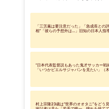
「三笘薫は要注意だった」「急成長との評
相”「彼らの予想外は…」旧知の日本人指
“日本代表監督説もあった鬼才サッカー戦術
「いつかビエルサジャパンを見たい」（
村上宗隆23歳は“世界のオオタニ”をどう
地記者は見た「若手で唯一、憧れを捨て