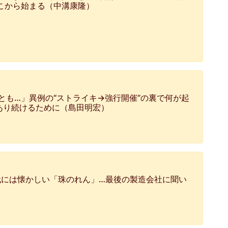
こから始まる（中溝康隆）
上とも…」異例の“ストライキ→強行開催”の裏で何が起
あり続けるために（島田明宏）
代には懐かしい「珠のれん」…最後の製造会社に聞い