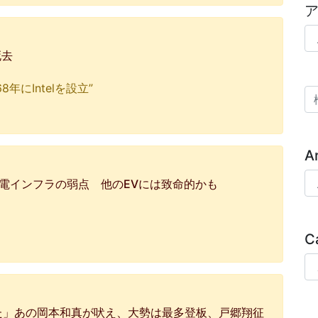
ア
死去
にIntelを設立”
検
A
Ar
充電インフラの弱点 他のEVには致命的かも
C
Ca
った」あの岡本和真が吠え、大勢は最多登板、戸郷翔征