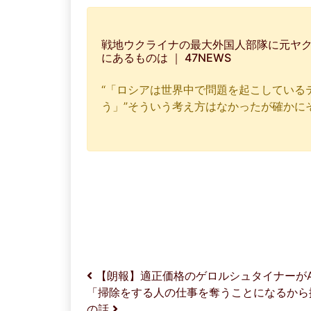
戦地ウクライナの最大外国人部隊に元ヤ
にあるものは ｜ 47NEWS
“「ロシアは世界中で問題を起こしている
う」”そういう考え方はなかったが確かに
投稿ナビゲーション
【朗報】適正価格のゲロルシュタイナーがA
「掃除をする人の仕事を奪うことになるから
の話