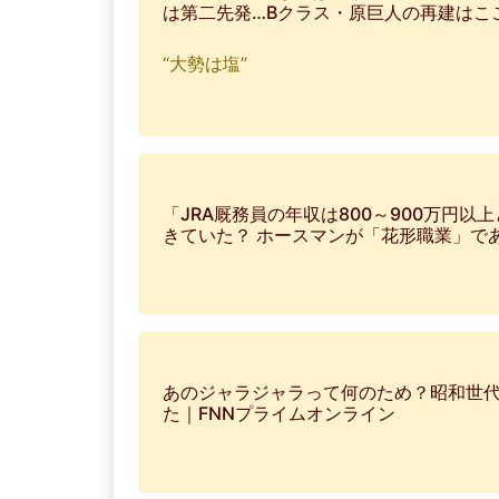
は第二先発…Bクラス・原巨人の再建はこ
“大勢は塩”
「JRA厩務員の年収は800～900万円以
きていた？ ホースマンが「花形職業」で
あのジャラジャラって何のため？昭和世
た｜FNNプライムオンライン