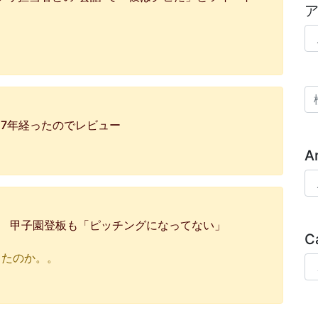
ア
検
て7年経ったのでレビュー
A
Ar
去 甲子園登板も「ピッチングになってない」
C
ったのか。。
Ca