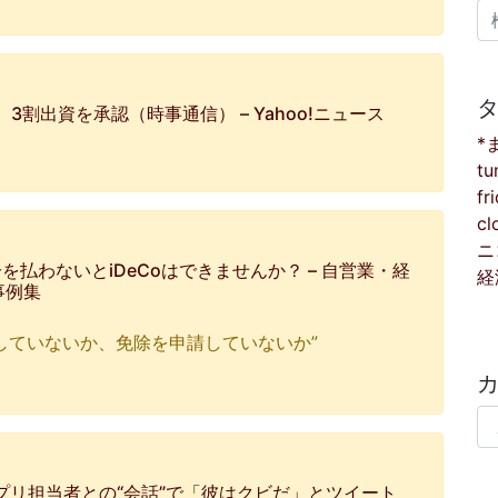
検
割出資を承認（時事通信） – Yahoo!ニュース
*
tu
fr
cl
ニ
払わないとiDeCoはできませんか？ – 自営業・経
経
事例集
していないか、免除を申請していないか”
カ
たアプリ担当者との“会話”で「彼はクビだ」とツイート