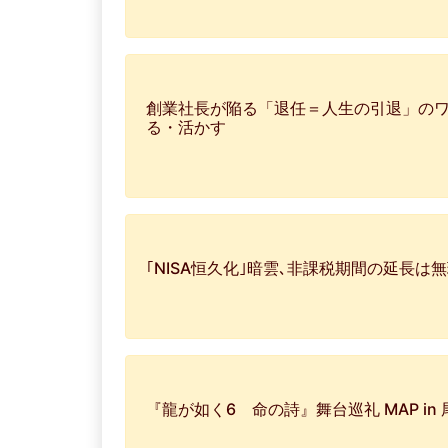
創業社長が陥る「退任＝人生の引退」のワナ（
る・活かす
｢NISA恒久化｣暗雲､非課税期間の延長は
『龍が如く6 命の詩』舞台巡礼 MAP in 