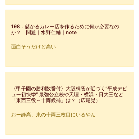
198．儲かるカレー店を作るために何が必要なの
か？ 問題｜水野仁輔｜note
面白そうだけど高い
〈甲子園の勝利数番付〉大阪桐蔭が近づく“平成デビ
ュー初快挙” 最強公立校や天理・横浜・日大三など
「東西三役～十両候補」は？（広尾晃）
おー静高、東の十両三枚目にいるやん