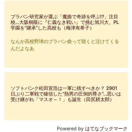
ブラバン研究家が選ぶ「魔曲で奇跡を呼ぶ!?」注目
校…大阪桐蔭に『仁義なき戦い』で挑む旭川大、PL
学園を“継承”した高校も（梅津有希子）
なんか高校野球のブラバン曲って聴くと泣けてくる
んだよなあ
ソフトバンク松田宣浩は一軍に残すべきか？ 2901
日ぶり二軍戦で確信した“熱男の圧倒的尊さ”…思いは
受け継がれ「マスオ～！」も誕生（田尻耕太郎）
Powered by
はてなブックマーク