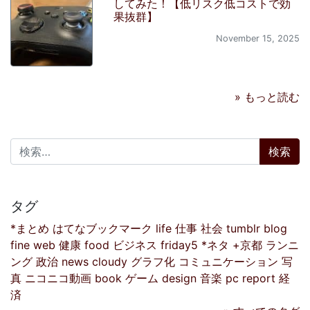
してみた！【低リスク低コストで効
果抜群】
November 15, 2025
» もっと読む
検索:
タグ
*まとめ
はてなブックマーク
life
仕事
社会
tumblr
blog
fine
web
健康
food
ビジネス
friday5
*ネタ
+京都
ランニ
ング
政治
news
cloudy
グラフ化
コミュニケーション
写
真
ニコニコ動画
book
ゲーム
design
音楽
pc
report
経
済