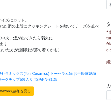
検
サイズにカット。
重ねた網の上段にクッキングシートを敷いてチーズを並べ
*
tu
て中火、煙が出てきたら弱火に
fr
出す
cl
おいた方が燻製味が落ち着くかも）
ニ
経
カ