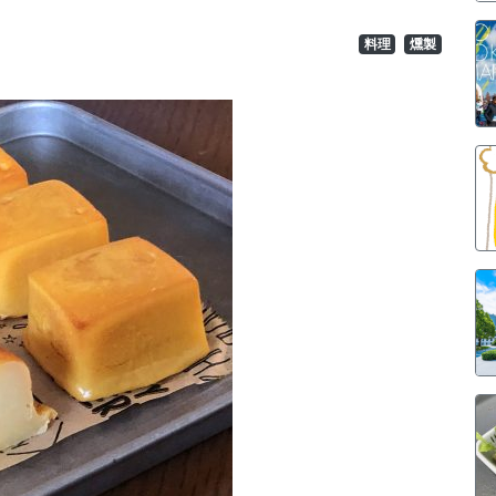
料理
燻製