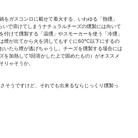
鍋をガスコンロに載せて着火する、いわゆる「熱燻」
ぐらいで溶けてしまうナチュラルチーズの燻製には向いて
を付けて燻製する「温燻」やスモーカーを使う「冷燻」
は煙が出てから火を消してもすぐに60℃以下にするの
おいたら煙が逃げちゃうし。チーズを燻製する場合には
ズを加熱して1回溶かした上で固めたもの）がオススメ
そりゃそうか。
なさそうですけど、それでも出来るならじっくり燻製っ