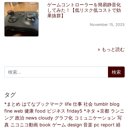
ゲームコントローラーを簡易静音化
してみた！【低リスク低コストで効
果抜群】
November 15, 2025
» もっと読む
検索:
タグ
*まとめ
はてなブックマーク
life
仕事
社会
tumblr
blog
fine
web
健康
food
ビジネス
friday5
*ネタ
+京都
ランニ
ング
政治
news
cloudy
グラフ化
コミュニケーション
写
真
ニコニコ動画
book
ゲーム
design
音楽
pc
report
経