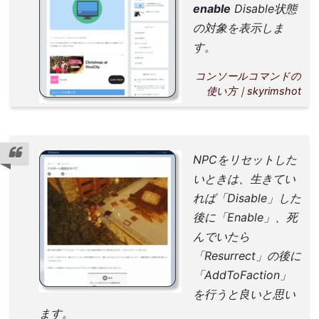
enable
Disable状態
の対象を表示しま
す。
コンソールコマンドの
使い方｜skyrimshot
NPCをリセットした
いときは、生きてい
れば「Disable」した
後に「Enable」、死
んでいたら
「Resurrect」の後に
「AddToFaction」
を行うと良いと思い
ます。