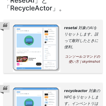
「ResetAI」と
「RecycleActor」。
resetai
対象のAIを
リセットします。誤
って敵対したときに
便利。
コンソールコマンドの
使い方｜skyrimshot
recycleactor
対象の
NPCをリセットしま
す。インベントリは