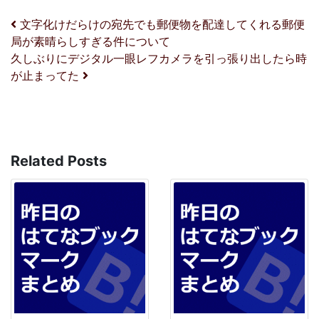
投稿ナビゲーション
文字化けだらけの宛先でも郵便物を配達してくれる郵便
局が素晴らしすぎる件について
久しぶりにデジタル一眼レフカメラを引っ張り出したら時
が止まってた
Related Posts