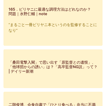
165．ビリヤニに最適な調理方法はどれなのか？
問題｜水野仁輔｜note
“まるごと一冊ビリヤニ本というのを監修することに
なり”
「桑田電撃入閣」で思い出す「原監督との遺恨」、
「他球団からの誘い」は？「高卒監督NG説」って？
| デイリー新潮
二階俊博、会食自粛で「ひとり食べる」弁当に不満