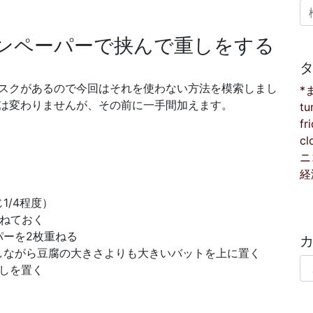
検
ンペーパーで挟んで重しをする
スクがあるので今回はそれを使わない方法を模索しまし
*
は変わりませんが、その前に一手間加えます。
tu
fr
cl
ニ
経
1/4程度）
重ねておく
パーを2枚重ねる
しながら豆腐の大きさよりも大きいバットを上に置く
カ
重しを置く