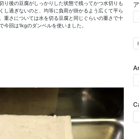
切り後の豆腐がしっかりした状態で残ってかつ水切りも
くし過ぎないのと、均等に負荷が掛かるよう広くて平ら
ア
。重さについては水を切る豆腐と同じぐらいの重さで十
で今回は1kgのダンベルを使いました。
検
A
Ar
C
Ca