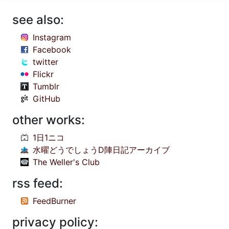
see also:
Instagram
Facebook
twitter
Flickr
Tumblr
GitHub
other works:
1日1ニコ
水曜どうでしょうD陣日記アーカイブ
The Weller's Club
rss feed:
FeedBurner
privacy policy: