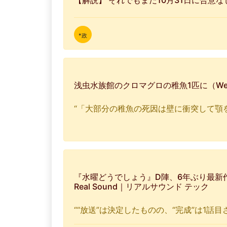
【解説】 それでもまだ10月31日に合意な
*政
浅虫水族館のクロマグロの稚魚1匹に（Web東
“「大部分の稚魚の死因は壁に衝突して顎
『水曜どうでしょう』D陣、6年ぶり最新
Real Sound｜リアルサウンド テック
““放送”は決定したものの、“完成”は1話