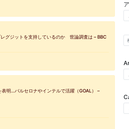
ア
グジットを支持しているのか 世論調査は – BBC
検
A
Ar
表明…バルセロナやインテルで活躍（GOAL） –
C
Ca