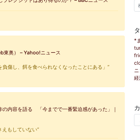
しブレグジットはあり得るのか？ – BBCニュース
検
*
tu
奥） – Yahoo!ニュース
fr
cl
を負傷し、餌を食べられなくなったことにある」”
ニ
経
作の内容を語る 「今までで一番緊迫感があった」｜
カ
目さえもしていない”