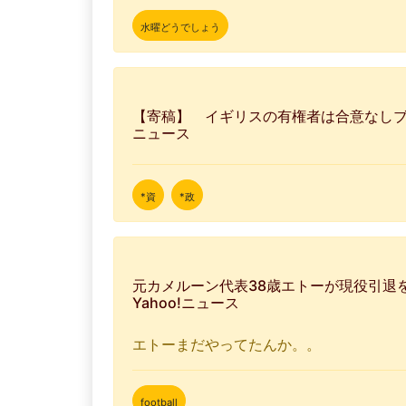
水曜どうでしょう
【寄稿】 イギリスの有権者は合意なしブレ
ニュース
*資
*政
元カメルーン代表38歳エトーが現役引退を
Yahoo!ニュース
エトーまだやってたんか。。
football