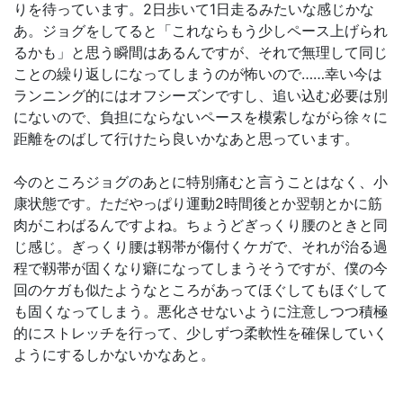
りを待っています。2日歩いて1日走るみたいな感じかな
あ。ジョグをしてると「これならもう少しペース上げられ
るかも」と思う瞬間はあるんですが、それで無理して同じ
ことの繰り返しになってしまうのが怖いので……幸い今は
ランニング的にはオフシーズンですし、追い込む必要は別
にないので、負担にならないペースを模索しながら徐々に
距離をのばして行けたら良いかなあと思っています。
今のところジョグのあとに特別痛むと言うことはなく、小
康状態です。ただやっぱり運動2時間後とか翌朝とかに筋
肉がこわばるんですよね。ちょうどぎっくり腰のときと同
じ感じ。ぎっくり腰は靱帯が傷付くケガで、それが治る過
程で靱帯が固くなり癖になってしまうそうですが、僕の今
回のケガも似たようなところがあってほぐしてもほぐして
も固くなってしまう。悪化させないように注意しつつ積極
的にストレッチを行って、少しずつ柔軟性を確保していく
ようにするしかないかなあと。