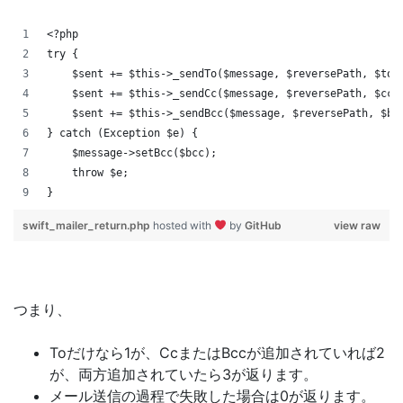
<?php
try {
    $sent += $this->_sendTo($message, $reversePath, $to,
    $sent += $this->_sendCc($message, $reversePath, $cc,
    $sent += $this->_sendBcc($message, $reversePath, $bc
} catch (Exception $e) {
    $message->setBcc($bcc);
    throw $e;
}
swift_mailer_return.php
hosted with
by
GitHub
view raw
つまり、
Toだけなら1が、CcまたはBccが追加されていれば2
が、両方追加されていたら3が返ります。
メール送信の過程で失敗した場合は0が返ります。