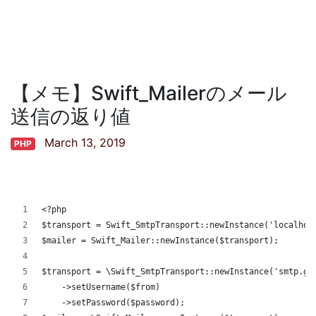
【メモ】Swift_Mailerのメール
送信の返り値
March 13, 2019
PHP
<?php
$transport = Swift_SmtpTransport::newInstance('localhos
$mailer = Swift_Mailer::newInstance($transport);
$transport = \Swift_SmtpTransport::newInstance('smtp.gm
    ->setUsername($from)
    ->setPassword($password);