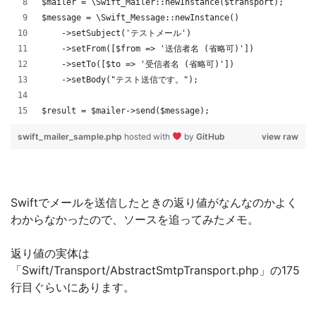
$mailer = \Swift_Mailer::newInstance($transport);
$message = \Swift_Message::newInstance()
    ->setSubject('テストメール')
    ->setFrom([$from => '送信者名 (省略可)'])
    ->setTo([$to => '受信者名 (省略可)'])
    ->setBody("テスト送信です。");
$result = $mailer->send($message);
swift_mailer_sample.php
hosted with
by
GitHub
view raw
Swiftでメールを送信したときの返り値がなんなのかよく
わからなかったので、ソースを追ってみたメモ。
返り値の実体は
「Swift/Transport/AbstractSmtpTransport.php」の175
行目ぐらいにあります。