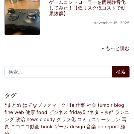
ゲームコントローラーを簡易静音化
してみた！【低リスク低コストで効
果抜群】
November 15, 2025
» もっと読む
検索:
タグ
*まとめ
はてなブックマーク
life
仕事
社会
tumblr
blog
fine
web
健康
food
ビジネス
friday5
*ネタ
+京都
ランニ
ング
政治
news
cloudy
グラフ化
コミュニケーション
写
真
ニコニコ動画
book
ゲーム
design
音楽
pc
report
経
済