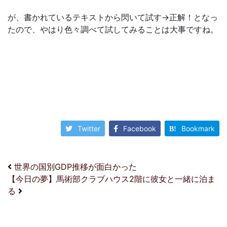
が、書かれているテキストから閃いて試す→正解！となっ
たので、やはり色々調べて試してみることは大事ですね。
Twitter
Facebook
Bookmark
投稿ナビゲーション
世界の国別GDP推移が面白かった
【今日の夢】馬術部クラブハウス2階に彼女と一緒に泊ま
る