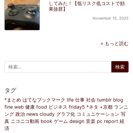
してみた！【低リスク低コストで効
果抜群】
November 15, 2025
» もっと読む
検索:
タグ
*まとめ
はてなブックマーク
life
仕事
社会
tumblr
blog
fine
web
健康
food
ビジネス
friday5
*ネタ
+京都
ランニ
ング
政治
news
cloudy
グラフ化
コミュニケーション
写
真
ニコニコ動画
book
ゲーム
design
音楽
pc
report
経
済