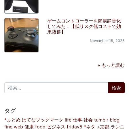
ゲームコントローラーを簡易静音化
してみた！【低リスク低コストで効
果抜群】
November 15, 2025
» もっと読む
検索:
タグ
*まとめ
はてなブックマーク
life
仕事
社会
tumblr
blog
fine
web
健康
food
ビジネス
friday5
*ネタ
+京都
ランニ