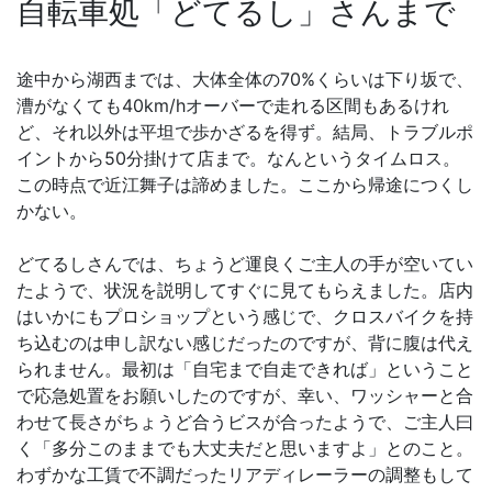
自転車処「どてるし」さんまで
途中から湖西までは、大体全体の70%くらいは下り坂で、
漕がなくても40km/hオーバーで走れる区間もあるけれ
ど、それ以外は平坦で歩かざるを得ず。結局、トラブルポ
イントから50分掛けて店まで。なんというタイムロス。
この時点で近江舞子は諦めました。ここから帰途につくし
かない。
どてるしさんでは、ちょうど運良くご主人の手が空いてい
たようで、状況を説明してすぐに見てもらえました。店内
はいかにもプロショップという感じで、クロスバイクを持
ち込むのは申し訳ない感じだったのですが、背に腹は代え
られません。最初は「自宅まで自走できれば」ということ
で応急処置をお願いしたのですが、幸い、ワッシャーと合
わせて長さがちょうど合うビスが合ったようで、ご主人曰
く「多分このままでも大丈夫だと思いますよ」とのこと。
わずかな工賃で不調だったリアディレーラーの調整もして