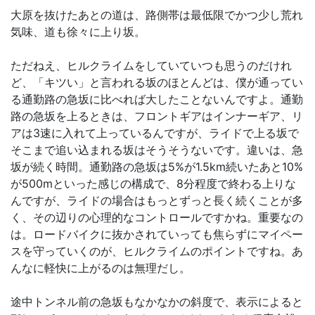
大原を抜けたあとの道は、路側帯は最低限でかつ少し荒れ
気味、道も徐々に上り坂。
ただねえ、ヒルクライムをしていていつも思うのだけれ
ど、「キツい」と言われる坂のほとんどは、僕が通ってい
る通勤路の急坂に比べれば大したことないんですよ。通勤
路の急坂を上るときは、フロントギアはインナーギア、リ
アは3速に入れて上っているんですが、ライドで上る坂で
そこまで追い込まれる坂はそうそうないです。違いは、急
坂が続く時間。通勤路の急坂は5%が1.5km続いたあと10%
が500mといった感じの構成で、8分程度で終わる上りな
んですが、ライドの場合はもっとずっと長く続くことが多
く、その辺りの心理的なコントロールですかね。重要なの
は。ロードバイクに抜かされていっても焦らずにマイペー
スを守っていくのが、ヒルクライムのポイントですね。あ
んなに軽快に上がるのは無理だし。
途中トンネル前の急坂もなかなかの斜度で、表示によると