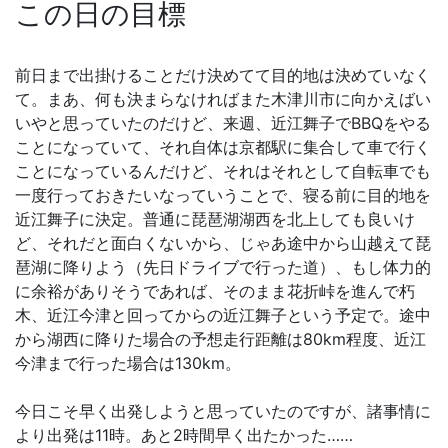
この日の目標
前日まで出掛けることだけ決めてて目的地は決めていなく
て。まあ、何も決まらなければまた木津川市に向かえばい
いやと思っていたのだけど、来週、近江舞子でBBQをやる
ことになっていて、それ自体は京都駅に集合して車で行く
ことになっているんだけど、それはそれとして自転車でも
一度行っておきたいなっていうことで、寝る前に目的地を
近江舞子に決定。普通に琵琶湖湖西を北上しても良いけ
ど、それだと面白くないから、じゃあ途中から山越えて琵
琶湖に降りよう（先日ドライブで行った道）、もし体力的
に余裕がありそうであれば、そのまま花折峠を進んで朽
木、近江今津と回ってからの近江舞子という予定で。途中
から湖西に降りた場合の予想走行距離は80km程度、近江
今津まで行った場合は130km。
今日こそ早く出発しようと思っていたのですが、諸事情に
より出発は11時。あと2時間早く出たかった……