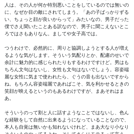
人は、その人が何か特別悪いことをしているのでは無いの
に、なぜか目の敵にされてしまう。「あの子ばっかりずる
い、ちょっと顔が良いからって」みたいなの、男子だった
僕でさえ聞いたことある訳なので、男子に聞こえないとこ
ろではさもありなん。ましてや女子高では。
つうわけで、必然的に、周りと協調しようとする人が増え
るような気がします。そういう気配りとか、配慮のせいで
余計に魅力的に感じられたりもするわけですけど。男はも
ちろん文句はないし、女性も文句はないでしょう。容姿端
麗な女性に気まで使われたら、ぐうの音も出ないですから
ね。もちろん容姿端麗であればこそ、気を利かせるときの
笑顔が映えるというのもあるわけですが、まあそれはま
あ。
そういうのって割と人に話すようなことではないし、色ん
な経験をして自然に出来るようになっていることなので、
本人も自覚は無いかも知れないけれど、まあ大なり小なり
そういうのやってるよね。そしてさらにモテるって言う