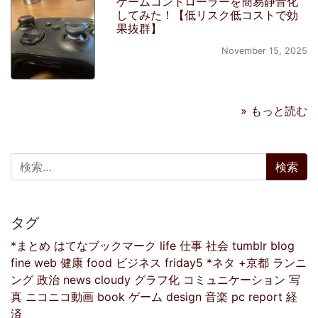
ゲームコントローラーを簡易静音化
してみた！【低リスク低コストで効
果抜群】
November 15, 2025
» もっと読む
検索:
タグ
*まとめ
はてなブックマーク
life
仕事
社会
tumblr
blog
fine
web
健康
food
ビジネス
friday5
*ネタ
+京都
ランニ
ング
政治
news
cloudy
グラフ化
コミュニケーション
写
真
ニコニコ動画
book
ゲーム
design
音楽
pc
report
経
済