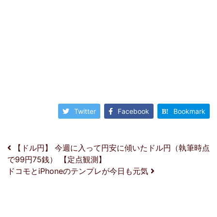
Twitter
Facebook
Bookmark
投稿ナビゲーション
【ドル円】 今週に入って円安に傾いたドル円（執筆時点
で99円75銭） 【定点観測】
ドコモとiPhoneのテンプレが今日も元気