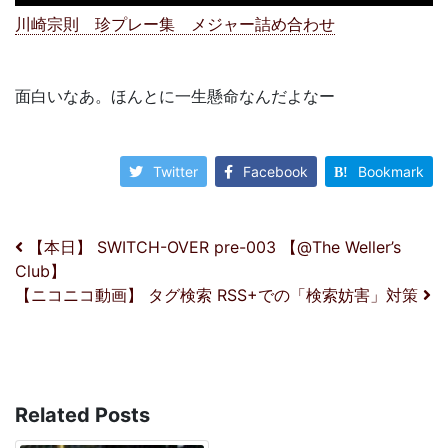
川崎宗則 珍プレー集 メジャー詰め合わせ
面白いなあ。ほんとに一生懸命なんだよなー
Twitter
Facebook
Bookmark
投稿ナビゲーション
【本日】 SWITCH-OVER pre-003 【@The Weller’s
Club】
【ニコニコ動画】 タグ検索 RSS+での「検索妨害」対策
Related Posts