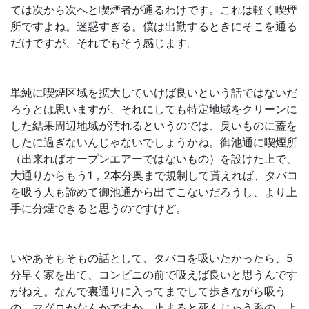
ては次から次へと喫煙者が通るわけです。これは軽く喫煙
所ですよね。迷惑すぎる。僕は出勤するときにそこを通る
だけですが、それでもそう感じます。
単純に喫煙区域を拡大していけば良いという話ではないだ
ろうとは思いますが、それにしても特定地域をクリーンに
した結果周辺地域が汚れるというのでは、臭いものに蓋を
したに過ぎないんじゃないでしょうかね。御池通に喫煙所
（出来ればオープンエアーではないもの）を設けた上で、
大通りからもう1，2本分奥まで規制して貰えれば、タバコ
を吸う人も諦めて御池通から出てこないだろうし、より上
手に分煙できると思うのですけど。
いやあそもそもの話として、タバコを吸いたかったら、5
分早く家を出て、コンビニの前で吸えば良いと思うんです
がねえ。なんで裏通りに入ってまでして歩きながら吸う
の。マグロかなんかですか。止まると死んじゃう系の。よ