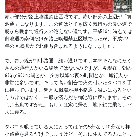
赤い部分が路上喫煙禁止区域です。赤い部分の上辺が「御
池通」になります。この道はとても広く気持ちの良い道で
朝から晩まで通行人の絶えない道です。平成19年時点では
御池通の南側だけが路上喫煙禁止区域でしたが、平成22
年の区域拡大で北側も含まれるようになりました。
で、青い線が押小路通。細い通りですし本来そんなにたく
さんの通行人がいる場所ではないのですが、今現在、朝の
8時か9時の間とか、夕方以降の夜の時間とか、通行人が
非常に多いです。そして高い割合で火の付いたタバコを手
に持っています。皆さん職場が押小路通り沿いにあるとい
うわけではなく、一服が済んだら御池通に戻ります。その
まま出勤ですかね。もしくは家に帰る、地下鉄に乗る、バ
スに乗る。
タバコを吸っている人にとってはその5分なり10分なり押
小路通を通るだけでしょうけど、そこに住んでる人にとっ