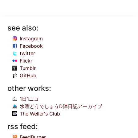
see also:
Instagram
Facebook
twitter
Flickr
Tumblr
GitHub
other works:
1日1ニコ
水曜どうでしょうD陣日記アーカイブ
The Weller's Club
rss feed:
FeedBurner