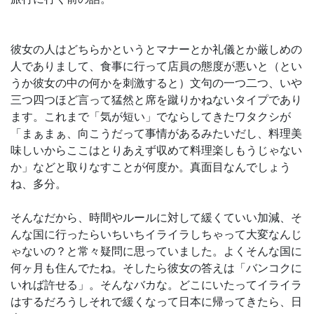
彼女の人はどちらかというとマナーとか礼儀とか厳しめの
人でありまして、食事に行って店員の態度が悪いと（とい
うか彼女の中の何かを刺激すると）文句の一つ二つ、いや
三つ四つほど言って猛然と席を蹴りかねないタイプであり
ます。これまで「気が短い」でならしてきたワタクシが
「まぁまぁ、向こうだって事情があるみたいだし、料理美
味しいからここはとりあえず収めて料理楽しもうじゃない
か」などと取りなすことが何度か。真面目なんでしょう
ね、多分。
そんなだから、時間やルールに対して緩くていい加減、そ
んな国に行ったらいちいちイライラしちゃって大変なんじ
ゃないの？と常々疑問に思っていました。よくそんな国に
何ヶ月も住んでたね。そしたら彼女の答えは「バンコクに
いれば許せる」。そんなバカな。どこにいたってイライラ
はするだろうしそれで緩くなって日本に帰ってきたら、日