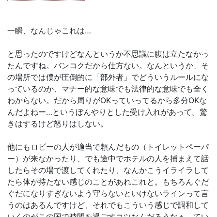
一瞬、なんじゃこれは…
と思ったのですけどなんというか不思議に腹は立たなかっ
たんですね。バンコクだから仕方ない。なんというか、そ
の場所では僕が圧倒的に「部外者」でどういうルールにな
っているのか、マナー的な意味でも法律的な意味でも全く
わからない。だから周りがOKっていってるから多分OKな
んだよねー…というぼんやりとした受け入れがあって。驚
きはするけど怒りはしない。
他にもロビーの人が適当で頼んだもの（トイレットペーパ
ー）が来なかったり、でも途中でホテルの人を捕まえて話
したらその場で渡してくれたり、なんかこうイライラして
たら体が持たない感じのことがあれこれと。もちろんぐだ
ぐだになりすぎないよう守らないといけないラインって言
うのはあるんですけど、それでもこういう感じで調和して
いくのがこの国で時間を過ごすコツなんだろうなぁ、てい